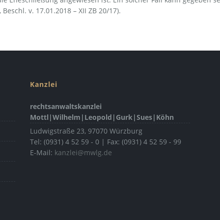
eschl. v. 17.01.2018 – XII ZB 20/17).
Kanzlei
rechtsanwaltskanzlei
Mottl|Wilhelm|Leopold|Gurk|Sues|Köhn
Ludwigstraße 23
,
97070
Würzburg
Tel:
(0931) 4 52 59 - 0 | Fax:
(0931) 4 52 59 - 99
E-Mail:
kanzlei@mwlg.de