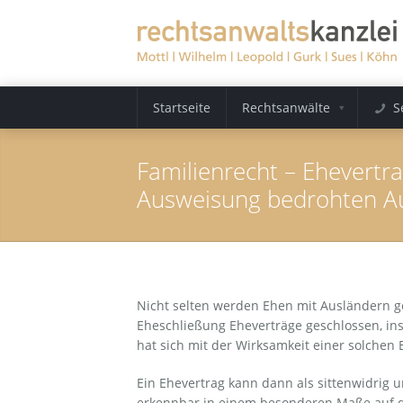
Startseite
Rechtsanwälte
S
Familienrecht – Ehevertr
Ausweisung bedrohten A
Nicht selten werden Ehen mit Ausländern 
Eheschließung Eheverträge geschlossen, in
hat sich mit der Wirksamkeit einer solchen
Ein Ehevertrag kann dann als sittenwidrig 
erkennbar in einem besonderen Maße auf di