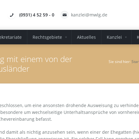
(0931) 4 52 59 - 0
kanzlei@mwlg.de
ekretariate
Rechtsgebiete
Aktuelles
Kanzlei
ag mit einem von der
Sie sind hier:
Star
usländer
geschlossen, um eine ansonsten drohende Ausweisung zu verhind
sbesondere um wechselseitige Unterhaltsansprüche von vornherei
 Ehevereinbarung befasst.
und damit als nichtig anzusehen sein, wenn einer der Ehegatten (
e Eheschließung angewiesen ist. Ein solcher Fall kann gegeben se