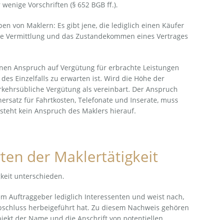
wenige Vorschriften (§ 652 BGB ff.).
n von Maklern: Es gibt jene, die lediglich einen Käufer
 die Vermittlung und das Zustandekommen eines Vertrages
 einen Anspruch auf Vergütung für erbrachte Leistungen
es Einzelfalls zu erwarten ist. Wird die Höhe der
erkehrsübliche Vergütung als vereinbart. Der Anspruch
rsatz für Fahrtkosten, Telefonate und Inserate, muss
steht kein Anspruch des Maklers hierauf.
ten der Maklertätigkeit
gkeit unterschieden.
m Auftraggeber lediglich Interessenten und weist nach,
abschluss herbeigeführt hat. Zu diesem Nachweis gehören
jekt der Name und die Anschrift von potentiellen