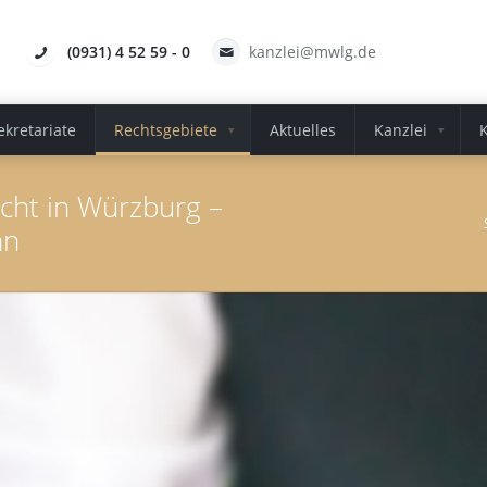
(0931) 4 52 59 - 0
kanzlei@mwlg.de
ekretariate
Rechtsgebiete
Aktuelles
Kanzlei
echt in Würzburg –
hn