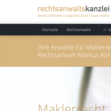
Startseite
Rechtsanwälte
S
Ihre Anwälte für Maklerr
Rechtsanwalt Markus Kö
Maklerrecht