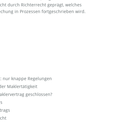
Recht der
cht durch Richterrecht geprägt, welches
Finanzmakler und
Versicherungsmakler
chung in Prozessen fortgeschrieben wird.
Sozialrecht
Sozialversicherungsrecht
und
Betriebsprüfungen
Verkehrsrecht,
Ordnungswidrigkeiten
und Strafrecht
: nur knappe Regelungen
er Maklertätigkeit
Versicherungsrecht
klervertrag geschlossen?
rs
Wohnungseigentumsrecht
trags
cht