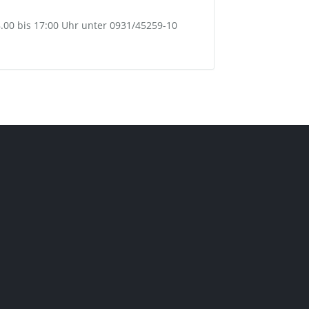
Recht der
Finanzmakler und
.00 bis 17:00 Uhr unter 0931/45259-10
Versicherungsmakler
Sozialrecht
Sozialversicherungsrecht
und
Betriebsprüfungen
Verkehrsrecht,
Ordnungswidrigkeiten
und Strafrecht
Versicherungsrecht
Wohnungseigentumsrecht