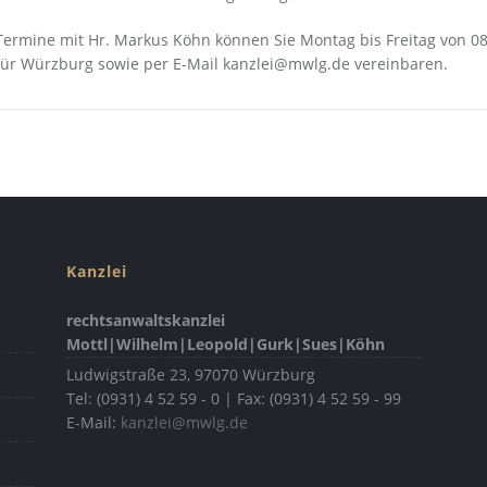
Termine mit Hr. Markus Köhn können Sie Montag bis Freitag von 08
für Würzburg sowie per E-Mail
kanzlei@mwlg.de
vereinbaren.
Kanzlei
rechtsanwaltskanzlei
Mottl|Wilhelm|Leopold|Gurk|Sues|Köhn
Ludwigstraße 23
,
97070
Würzburg
Tel:
(0931) 4 52 59 - 0 | Fax:
(0931) 4 52 59 - 99
E-Mail:
kanzlei@mwlg.de