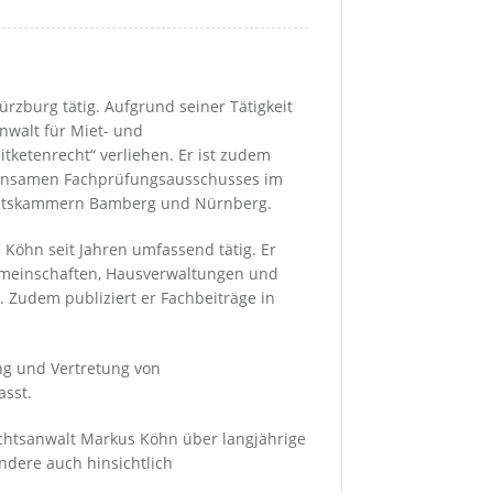
Markus Köhn
Datenschutz
Familienrecht
Simon Sommer
Haftungsausschluss
Gesellschaftsrecht
Lana Kolb
Impressum
rzburg tätig. Aufgrund seiner Tätigkeit
nwalt für Miet- und
Handelsrecht
ketenrecht“ verliehen. Er ist zudem
meinsamen Fachprüfungsausschusses im
Handelsvertreterrecht
altskammern Bamberg und Nürnberg.
Köhn seit Jahren umfassend tätig. Er
Insolvenzrecht
gemeinschaften, Hausverwaltungen und
 Zudem publiziert er Fachbeiträge in
Kapitalanlagerecht
Maklerrecht
ng und Vertretung von
asst.
Mietrecht
echtsanwalt Markus Köhn über langjährige
Öffentliches Recht
ndere auch hinsichtlich