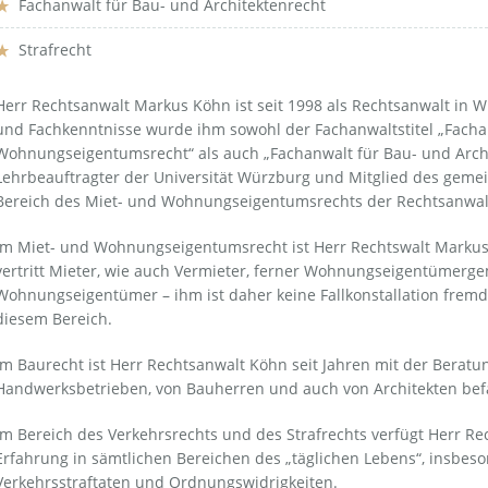
Fachanwalt für Bau- und Architektenrecht
Strafrecht
Herr Rechtsanwalt Markus Köhn ist seit 1998 als Rechtsanwalt in Wü
und Fachkenntnisse wurde ihm sowohl der Fachanwaltstitel „Facha
Wohnungseigentumsrecht“ als auch „Fachanwalt für Bau- und Archit
Lehrbeauftragter der Universität Würzburg und Mitglied des ge
Bereich des Miet- und Wohnungseigentumsrechts der Rechtsanw
Im Miet- und Wohnungseigentumsrecht ist Herr Rechtswalt Markus 
vertritt Mieter, wie auch Vermieter, ferner Wohnungseigentümer
Wohnungseigentümer – ihm ist daher keine Fallkonstallation fremd.
diesem Bereich.
Im Baurecht ist Herr Rechtsanwalt Köhn seit Jahren mit der Beratu
Handwerksbetrieben, von Bauherren und auch von Architekten bef
Im Bereich des Verkehrsrechts und des Strafrechts verfügt Herr R
Erfahrung in sämtlichen Bereichen des „täglichen Lebens“, insbeso
Verkehrsstraftaten und Ordnungswidrigkeiten.