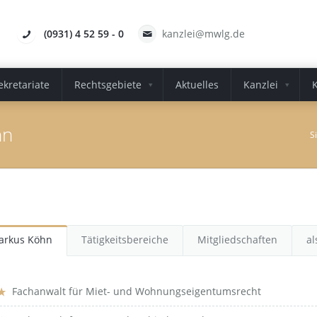
(0931) 4 52 59 - 0
kanzlei@mwlg.de
ekretariate
Rechtsgebiete
Aktuelles
Kanzlei
hn
S
arkus Köhn
Tätigkeitsbereiche
Mitgliedschaften
al
Fachanwalt für Miet- und Wohnungseigentumsrecht