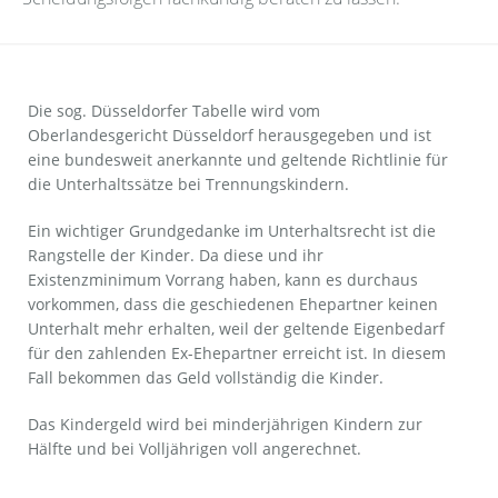
Markus Köhn
Erbrecht
Datenschutz
Simon Sommer
Familienrecht
Haftungsausschluss
Die sog. Düsseldorfer Tabelle wird vom
Oberlandesgericht Düsseldorf herausgegeben und ist
Lana Kolb
Gesellschaftsrecht
Impressum
eine bundesweit anerkannte und geltende Richtlinie für
die Unterhaltssätze bei Trennungskindern.
Handelsrecht
Ein wichtiger Grundgedanke im Unterhaltsrecht ist die
Handelsvertreterrecht
Rangstelle der Kinder. Da diese und ihr
Existenzminimum Vorrang haben, kann es durchaus
Insolvenzrecht
vorkommen, dass die geschiedenen Ehepartner keinen
Unterhalt mehr erhalten, weil der geltende Eigenbedarf
Kapitalanlagerecht
für den zahlenden Ex-Ehepartner erreicht ist. In diesem
Fall bekommen das Geld vollständig die Kinder.
Maklerrecht
Das Kindergeld wird bei minderjährigen Kindern zur
Mietrecht
Hälfte und bei Volljährigen voll angerechnet.
Öffentliches Recht