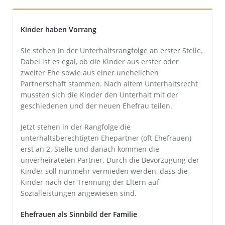
Recht der Finanzmakler und Versicherungsmakler
Kinder haben Vorrang
Sozialrecht
Sie stehen in der Unterhaltsrangfolge an erster Stelle.
Dabei ist es egal, ob die Kinder aus erster oder
Sozialversicherungsrecht und Betriebsprüfungen
zweiter Ehe sowie aus einer unehelichen
Partnerschaft stammen. Nach altem Unterhaltsrecht
Verkehrsrecht, Ordnungswidrigkeiten und Strafrecht
mussten sich die Kinder den Unterhalt mit der
geschiedenen und der neuen Ehefrau teilen.
Versicherungsrecht
Jetzt stehen in der Rangfolge die
Wohnungseigentumsrecht
unterhaltsberechtigten Ehepartner (oft Ehefrauen)
erst an 2. Stelle und danach kommen die
unverheirateten Partner. Durch die Bevorzugung der
Kinder soll nunmehr vermieden werden, dass die
Kinder nach der Trennung der Eltern auf
Sozialleistungen angewiesen sind.
Ehefrauen als Sinnbild der Familie