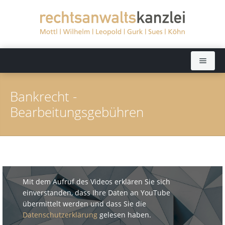
Startseite
Bankrecht -
Rechtsanwälte
Bearbeitungsgebühren
Sekretariate
Dieter Mottl (bis 2022)
Rechtsgebiete
Elisabeth Wilhelm
Aktuelles
Dörthe Leopold
Arbeitsrecht
Mit dem Aufruf des Videos erklären Sie sich
einverstanden, dass Ihre Daten an YouTube
Kanzlei
Ralph Gurk
Bankrecht
übermittelt werden und dass Sie die
Datenschutzerklärung
gelesen haben.
Kontakt
Dr. Jochen Sues
Baurecht
Fernsehen: Ratgeber Recht