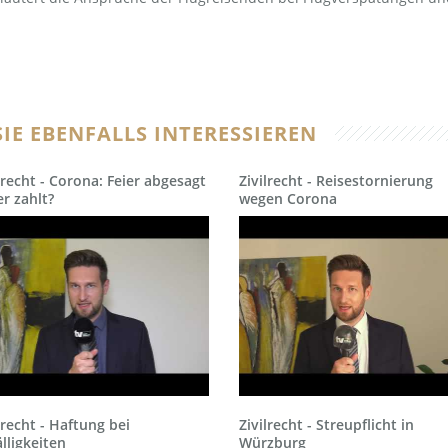
IE EBENFALLS INTERESSIEREN
lrecht - Corona: Feier abgesagt
Zivilrecht - Reisestornierung
r zahlt?
wegen Corona
lrecht - Haftung bei
Zivilrecht - Streupflicht in
lligkeiten
Würzburg