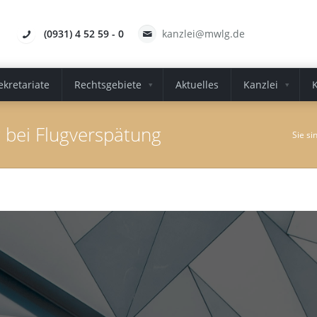
(0931) 4 52 59 - 0
kanzlei@mwlg.de
ekretariate
Rechtsgebiete
Aktuelles
Kanzlei
g bei Flugverspätung
Sie si