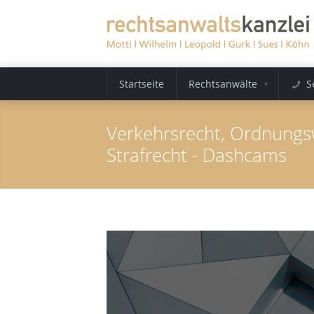
Startseite
Rechtsanwälte
S
Verkehrsrecht, Ordnungs
Strafrecht - Dashcams