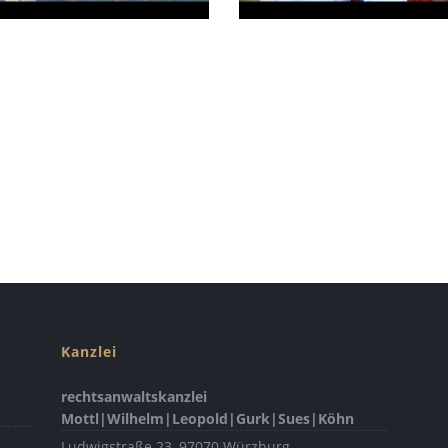
Kanzlei
rechtsanwaltskanzlei
Mottl|Wilhelm|Leopold|Gurk|Sues|Köhn
Ludwigstraße 23
,
97070
Würzburg