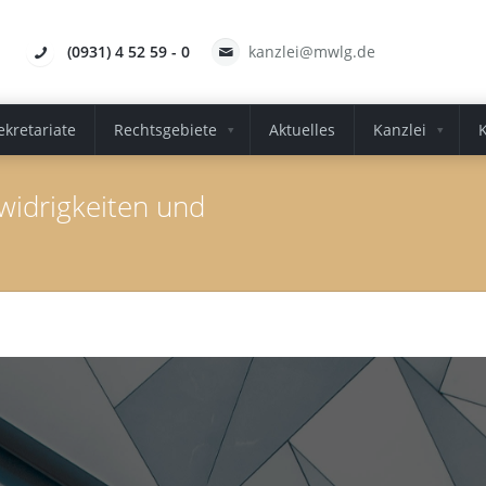
(0931) 4 52 59 - 0
kanzlei@mwlg.de
ekretariate
Rechtsgebiete
Aktuelles
Kanzlei
widrigkeiten und