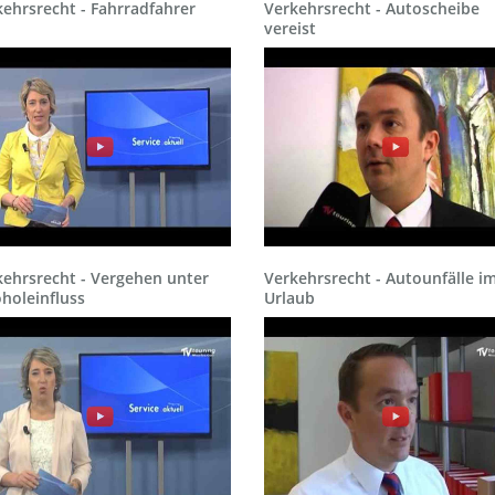
ehrsrecht - Fahrradfahrer
Verkehrsrecht - Autoscheibe
vereist
kehrsrecht - Vergehen unter
Verkehrsrecht - Autounfälle i
holeinfluss
Urlaub