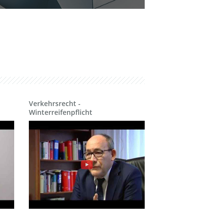
Recht der
Finanzmakler und
Versicherungsmakler
Sozialrecht
Sozialversicherungsrecht
und
Betriebsprüfungen
Verkehrsrecht -
Verkehrsrecht,
Winterreifenpflicht
Ordnungswidrigkeiten
und Strafrecht
Versicherungsrecht
Wohnungseigentumsrecht