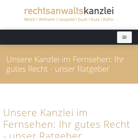
Startseite
Unsere Kanzlei im Fernsehen: Ihr
Rechtsanwälte
gutes Recht - unser Ratgeber
Sekretariate
Dieter Mottl (bis 2022)
Rechtsgebiete
Elisabeth Wilhelm
Aktuelles
Dörthe Leopold
Arbeitsrecht
Unsere Kanzlei im
Fernsehen: Ihr gutes Recht
Kanzlei
Ralph Gurk
Bankrecht
- unser Ratgeber
Kontakt
Dr. Jochen Sues
Baurecht
Fernsehen: Ratgeber Recht