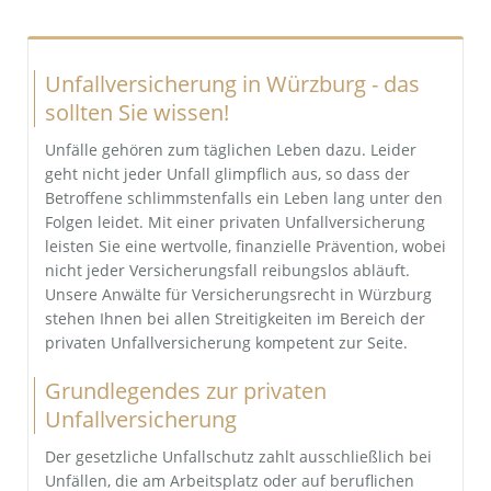
Recht der Finanzmakler und Versicherungsmakler
Unfallversicherung in Würzburg - das
Sozialrecht
sollten Sie wissen!
Sozialversicherungsrecht und Betriebsprüfungen
Unfälle gehören zum täglichen Leben dazu. Leider
geht nicht jeder Unfall glimpflich aus, so dass der
Verkehrsrecht, Ordnungswidrigkeiten und Strafrecht
Betroffene schlimmstenfalls ein Leben lang unter den
Folgen leidet. Mit einer privaten Unfallversicherung
Versicherungsrecht
leisten Sie eine wertvolle, finanzielle Prävention, wobei
nicht jeder Versicherungsfall reibungslos abläuft.
Wohnungseigentumsrecht
Unsere Anwälte für Versicherungsrecht in Würzburg
stehen Ihnen bei allen Streitigkeiten im Bereich der
privaten Unfallversicherung kompetent zur Seite.
Grundlegendes zur privaten
Unfallversicherung
Der gesetzliche Unfallschutz zahlt ausschließlich bei
Unfällen, die am Arbeitsplatz oder auf beruflichen