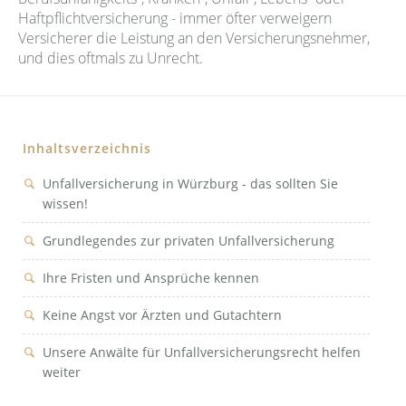
Haftpflichtversicherung - immer öfter verweigern
Markus Köhn
Erbrecht
Datenschutz
Versicherer die Leistung an den Versicherungsnehmer,
und dies oftmals zu Unrecht.
Simon Sommer
Familienrecht
Haftungsausschluss
Lana Kolb
Gesellschaftsrecht
Impressum
Inhaltsverzeichnis
Handelsrecht
Unfallversicherung in Würzburg - das sollten Sie
Handelsvertreterrecht
wissen!
Insolvenzrecht
Grundlegendes zur privaten Unfallversicherung
Kapitalanlagerecht
Ihre Fristen und Ansprüche kennen
Keine Angst vor Ärzten und Gutachtern
Maklerrecht
Unsere Anwälte für Unfallversicherungsrecht helfen
Mietrecht
weiter
Öffentliches Recht