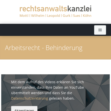
Startseite
Arbeitsrecht - Behinderung
Rechtsanwälte
Sekretariate
Dieter Mottl (bis 2022)
Rechtsgebiete
Elisabeth Wilhelm
Mit dem Aufruf des Videos erklären Sie sich
Aktuelles
Dörthe Leopold
Arbeitsrecht
einverstanden, dass Ihre Daten an YouTube
übermittelt werden und dass Sie die
Kanzlei
Ralph Gurk
Bankrecht
Datenschutzerklärung
gelesen haben.
Kontakt
Dr. Jochen Sues
Baurecht
Fernsehen: Ratgeber Recht