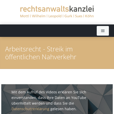
Startseite
Arbeitsrecht - Streik im
Rechtsanwälte
öffentlichen Nahverkehr
Sekretariate
Dieter Mottl (bis 2022)
Rechtsgebiete
Elisabeth Wilhelm
Aktuelles
Dörthe Leopold
Arbeitsrecht
Mit dem Aufruf des Videos erklären Sie sich
einverstanden, dass Ihre Daten an YouTube
Kanzlei
Ralph Gurk
Bankrecht
übermittelt werden und dass Sie die
Datenschutzerklärung
gelesen haben.
Kontakt
Dr. Jochen Sues
Baurecht
Fernsehen: Ratgeber Recht