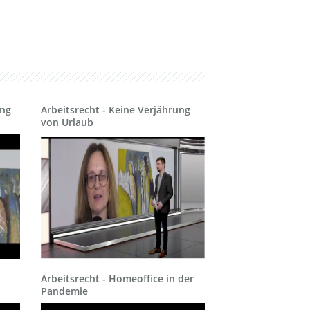
Recht der
Finanzmakler und
Versicherungsmakler
Sozialrecht
Sozialversicherungsrecht
ung
Arbeitsrecht - Keine Verjährung
und
Betriebsprüfungen
von Urlaub
Verkehrsrecht,
Ordnungswidrigkeiten
und Strafrecht
Versicherungsrecht
Wohnungseigentumsrecht
Arbeitsrecht - Homeoffice in der
Pandemie