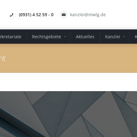
(0931) 4 52 59 - 0
kanzlei@mwlg.de
ekretariate
Rechtsgebiete
Aktuelles
Kanzlei
ht