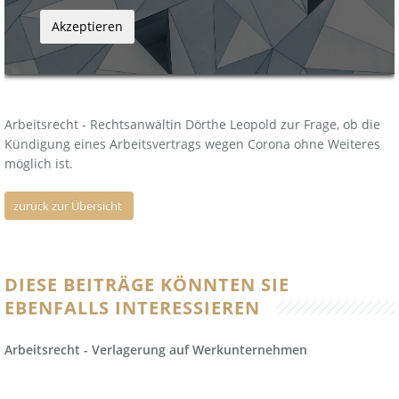
Markus Köhn
Erbrecht
Datenschutz
Simon Sommer
Familienrecht
Haftungsausschluss
Lana Kolb
Gesellschaftsrecht
Impressum
Arbeitsrecht - Rechtsanwältin Dörthe Leopold zur Frage, ob die
Kündigung eines Arbeitsvertrags wegen Corona ohne Weiteres
Handelsrecht
möglich ist.
Handelsvertreterrecht
zurück zur Übersicht
Insolvenzrecht
Kapitalanlagerecht
DIESE BEITRÄGE KÖNNTEN SIE
EBENFALLS INTERESSIEREN
Maklerrecht
Arbeitsrecht - Verlagerung auf Werkunternehmen
Mietrecht
Öffentliches Recht