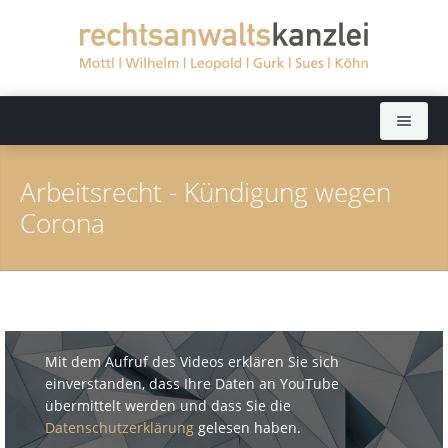
Startseite
Arbeitsrecht - Kündigung wegen
Rechtsanwälte
Corona
Sekretariate
Dieter Mottl (bis 2022)
Rechtsgebiete
Elisabeth Wilhelm
Aktuelles
Dörthe Leopold
Arbeitsrecht
Mit dem Aufruf des Videos erklären Sie sich
einverstanden, dass Ihre Daten an YouTube
Kanzlei
Ralph Gurk
Bankrecht
übermittelt werden und dass Sie die
Datenschutzerklärung
gelesen haben.
Kontakt
Dr. Jochen Sues
Baurecht
Fernsehen: Ratgeber Recht