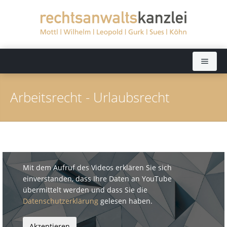
Startseite
Arbeitsrecht - Urlaubsrecht
Rechtsanwälte
Sekretariate
Dieter Mottl (bis 2022)
Rechtsgebiete
Elisabeth Wilhelm
Mit dem Aufruf des Videos erklären Sie sich
Aktuelles
Dörthe Leopold
Arbeitsrecht
einverstanden, dass Ihre Daten an YouTube
übermittelt werden und dass Sie die
Kanzlei
Ralph Gurk
Bankrecht
Datenschutzerklärung
gelesen haben.
Kontakt
Dr. Jochen Sues
Baurecht
Fernsehen: Ratgeber Recht