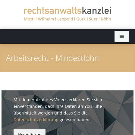
Startseite
Arbeitsrecht - Mindestlohn
Rechtsanwälte
Sekretariate
Dieter Mottl (bis 2022)
Rechtsgebiete
Elisabeth Wilhelm
Mit dem Aufruf des Videos erklären Sie sich
Aktuelles
Dörthe Leopold
Arbeitsrecht
einverstanden, dass Ihre Daten an YouTube
übermittelt werden und dass Sie die
Kanzlei
Ralph Gurk
Bankrecht
Datenschutzerklärung
gelesen haben.
Kontakt
Dr. Jochen Sues
Baurecht
Fernsehen: Ratgeber Recht